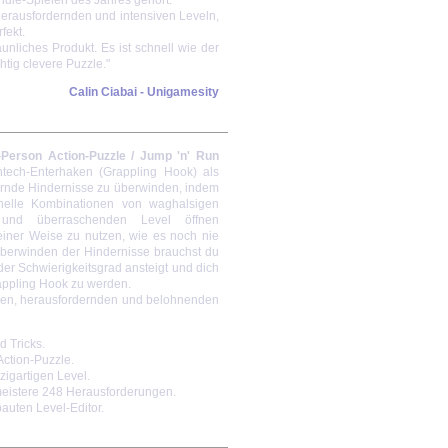
er herausfordernden und intensiven Leveln,
fekt.
unliches Produkt. Es ist schnell wie der
chtig clevere Puzzle."
Calin Ciabai - Unigamesity
t-Person Action-Puzzle / Jump 'n' Run
tech-Enterhaken (Grappling Hook) als
rnde Hindernisse zu überwinden, indem
elle Kombinationen von waghalsigen
n und überraschenden Level öffnen
iner Weise zu nutzen, wie es noch nie
Überwinden der Hindernisse brauchst du
der Schwierigkeitsgrad ansteigt und dich
rappling Hook zu werden.
iven, herausfordernden und belohnenden
 Tricks.
ction-Puzzle.
zigartigen Level.
eistere 248 Herausforderungen.
auten Level-Editor.