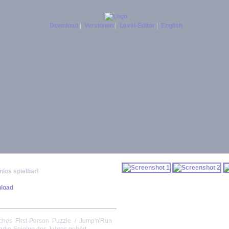
Download
|
Versionen
|
Level-Editor
|
English
los spielbar!
liches First-Person Puzzle / Jump'n'Run
 Indie-Spielen des Jahres gehört.