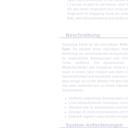
[..] so wie es jetzt ist, mit kurzen, ab
die alle clever umgesetzt sind, ist es per
Insgesamt ist Grappling Hook ein ersta
Blitz, sehr herausfordernd und bietet ri
Beschreibung
Grappling Hook ist ein innovatives
Firs
Spiel
. Du benutzt einen mächtigen High
Werkzeug um verschiedenste herausforde
du unglaubliche Bewegungen und schn
Tricks vollführst. Die dynamische
Möglichenkeiten den Grappling Hook in e
zuvor in einem Spiel möglich war. Beim 
Geschicklichkeit und Kreativität, während 
dazu bringt, ein echter Meister mit dem G
Das alles verbindet sich zu einem intens
Spielerlebnis:
Vollführe waghalsige Bewegungen und
Löse herausforderde Gameplay- und A
Meistere alle 31 dynamischen und ein
Erlange 30 coole Achievements und m
Entwerfe eigene Level mit dem eingeb
System-Anforderungen