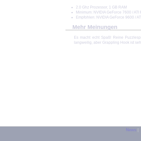
2.0 Ghz Prozessor, 1 GB RAM
Minimum: NVIDIA GeForce 7600 / ATI
Empfohlen: NVIDIA GeForce 9600 / A
Mehr Meinungen
Es macht echt Spaß! Reine Puzzlespi
langweilig, aber Grappling Hook ist se
News
|