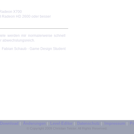
 Radeon X700
TI Radeon HD 2600 oder besser
ele werden mir normalerweise schnell
hr abwechslungsreich.
Fabian Schaub - Game Design Student
Download
|
Änderungen
|
Level-Editor
|
Datenschutz
|
Impressum
|
Pr
© Copyright 2009 Christian Teister. All Rights Reserved.