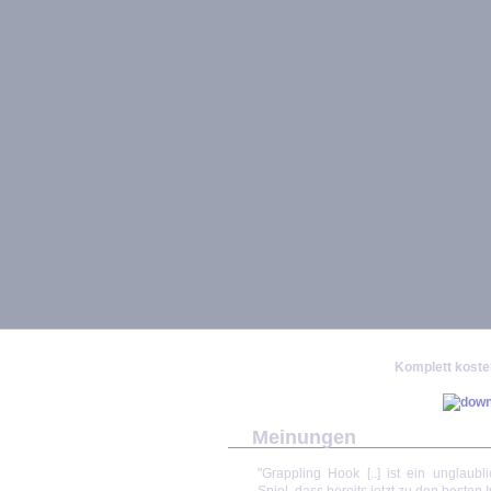
Komplett kosten
Meinungen
"Grappling Hook [..] ist ein unglaub
Spiel, dass bereits jetzt zu den besten